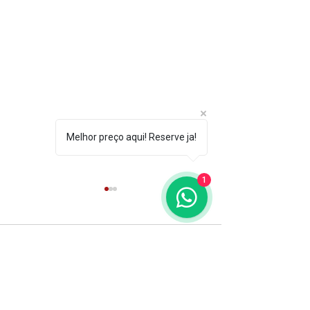
Melhor preço aqui! Reserve ja!
1
Comentários
Escreva um comentário
Como itens
Agenda Búzio